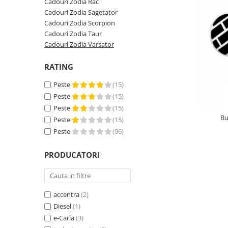
Cadouri Zodia Rac
Cadouri Zodia Sagetator
Cadouri Zodia Scorpion
Cadouri Zodia Taur
Cadouri Zodia Varsator
RATING
Peste
(15)
Peste
(15)
Peste
(15)
Peste
(15)
Peste
(96)
PRODUCATORI
accentra
(2)
Diesel
(1)
e-Carla
(3)