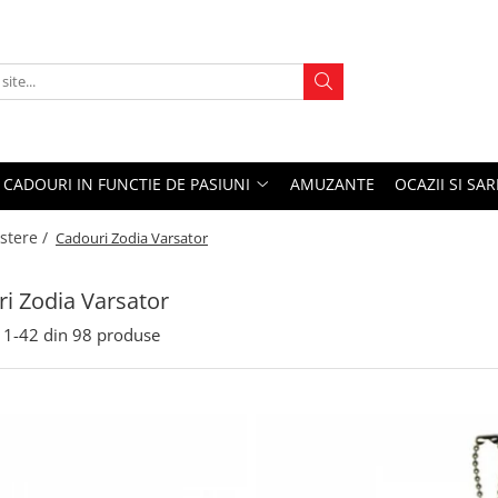
CADOURI IN FUNCTIE DE PASIUNI
AMUZANTE
OCAZII SI SA
stere /
Cadouri Zodia Varsator
i Zodia Varsator
1-
42
din
98
produse