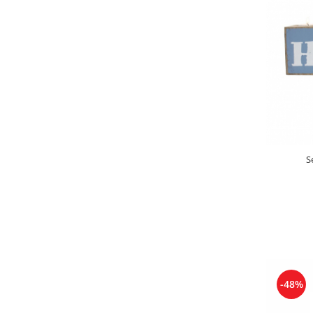
S
-48%