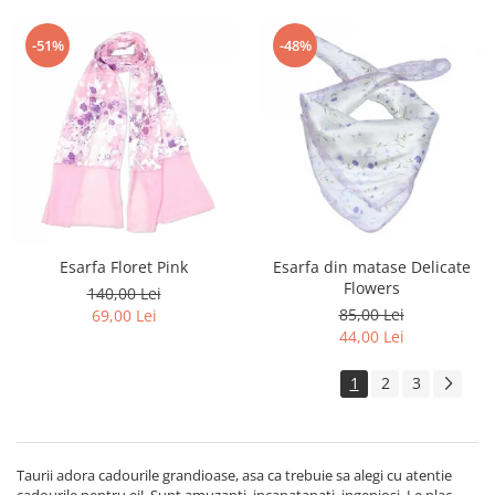
-51%
-48%
Esarfa Floret Pink
Esarfa din matase Delicate
Flowers
140,00 Lei
85,00 Lei
69,00 Lei
44,00 Lei
1
2
3
Taurii adora cadourile grandioase, asa ca trebuie sa alegi cu atentie
cadourile pentru ei! Sunt amuzanti, incapatanati, ingeniosi. Le plac