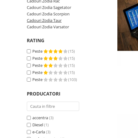
Cadouri Zodia Rac
Cadouri Zodia Sagetator
Cadouri Zodia Scorpion
Cadouri Zodia Taur
Cadouri Zodia Varsator
RATING
Peste
(15)
Peste
(15)
Peste
(15)
Peste
(15)
Peste
(103)
PRODUCATORI
accentra
(3)
Diesel
(1)
e-Carla
(3)