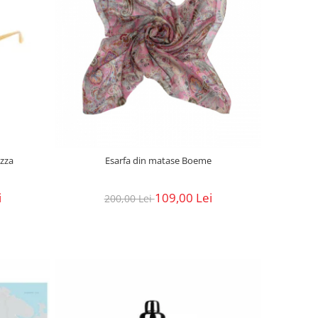
ozza
Esarfa din matase Boeme
i
109,00 Lei
200,00 Lei