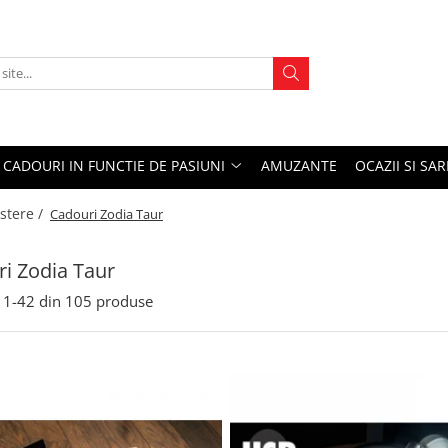
CADOURI IN FUNCTIE DE PASIUNI
AMUZANTE
OCAZII SI SA
stere /
Cadouri Zodia Taur
i Zodia Taur
1-
42
din
105
produse