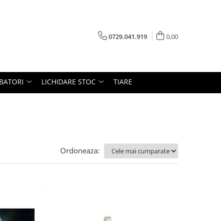
0729.041.919
0,00
RBATORI
LICHIDARE STOC
TIARE
Ordoneaza: