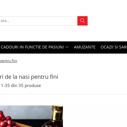
CADOURI IN FUNCTIE DE PASIUNI
AMUZANTE
OCAZII SI SA
pentru fini
i de la nasi pentru fini
1-
35
din
35
produse