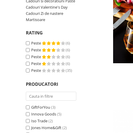
Cadouri si decoratiuni Paste
Cadouri Valentine's Day
Cadouri Zi de nastere
Martisoare
RATING
Peste
(6)
Peste
(6)
Peste
(6)
Peste
(6)
Peste
(35)
PRODUCATORI
GiftForYou
(3)
Innova Goods
(5)
Iso Trade
(2)
Jones Home&Gift
(2)