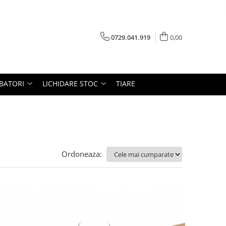
0729.041.919
0,00
RBATORI
LICHIDARE STOC
TIARE
Ordoneaza: